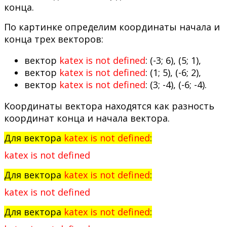
конца.
По картинке определим координаты начала и
конца трех векторов:
вектор
katex is not defined
: (-3; 6), (5; 1),
вектор
katex is not defined
: (1; 5), (-6; 2),
вектор
katex is not defined
: (3; -4), (-6; -4).
Координаты вектора находятся как разность
координат конца и начала вектора.
Для вектора
katex is not defined
:
katex is not defined
Для вектора
katex is not defined
:
katex is not defined
Для вектора
katex is not defined
: