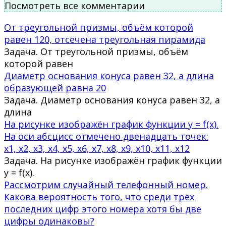
Посмотреть все комментарии
От треугольной призмы, объём которой
равен 120, отсечена треугольная пирамида
Задача. От треугольной призмы, объём
которой равен
Диаметр основания конуса равен 32, а длина
образующей равна 20
Задача. Диаметр основания конуса равен 32, а
длина
На рисунке изображён график функции y = f(x).
На оси абсцисс отмечено двенадцать точек:
x1, x2, x3, x4, x5, x6, x7, x8, x9, x10, x11, x12
Задача. На рисунке изображён график функции
y = f(x).
Рассмотрим случайный телефонный номер.
Какова вероятность того, что среди трёх
последних цифр этого номера хотя бы две
цифры одинаковы?