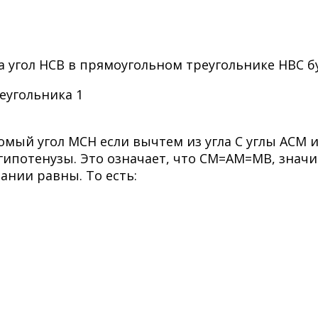
гда угол HCB в прямоугольном треугольнике HBC б
омый угол MCH если вычтем из угла C углы ACM 
гипотенузы. Это означает, что CM=AM=MB, значи
ании равны. То есть: