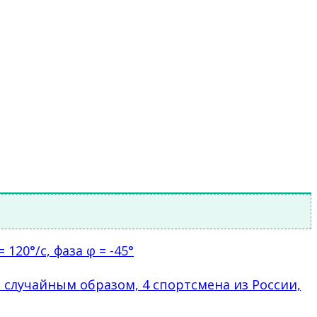
120°/c, фаза φ = -45°
случайным образом, 4 спортсмена из России,