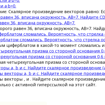
и a·b=0.
шение: Скалярное произведение векторов равно: 
вен 36, вписана окружность, AB=7.
рого равен 36, вписана окружность, AB=7. Найд
латом сломались. Вероятность, что стрелка ос
ым циферблатом в какой-то момент сломались и 
рехугольная призма со стороной основания 0,6
ная четырехугольная призма со стороной основа
векторы a, b и c. Найдите скалярное произведен
 векторы , и . Найдите скалярное произведени
олько с активной гиперссылкой на этот сайт.