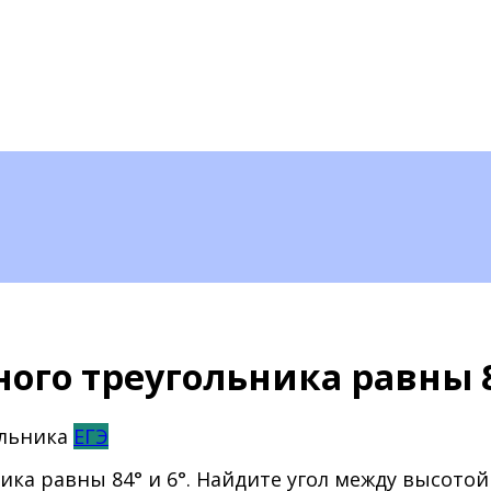
ого треугольника равны 8
ЕГЭ
ика равны 84° и 6°. Найдите угол между высот