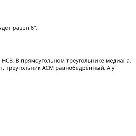
удет равен 6°.
и НCB. В прямоугольном треугольнике медиана,
т, треугольник ACM равнобедренный. А у