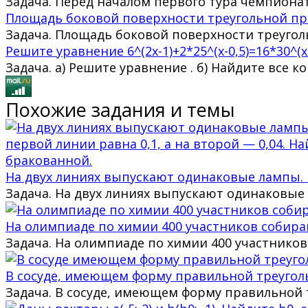
Задача. Перед началом первого тура чемпиона
Площадь боковой поверхности треугольной пр
Задача. Площадь боковой поверхности треугол
Решите уравнение 6^(2x-1)+2*25^(x-0,5)=16*30^(x
Задача. а) Решите уравнение . б) Найдите все к
Похожие задания и темы
На двух линиях выпускают одинаковые лампы. 
Задача. На двух линиях выпускают одинаковые 
На олимпиаде по химии 400 участников собираю
Задача. На олимпиаде по химии 400 участников
В сосуде, имеющем форму правильной треуголь
Задача. В сосуде, имеющем форму правильной т