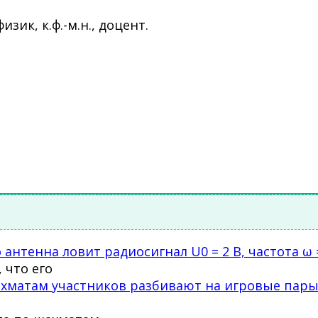
ик, к.ф.-м.н., доцент.
нтенна ловит радиосигнал U0 = 2 В, частота ω = 
 что его
хматам участников разбивают на игровые пары 