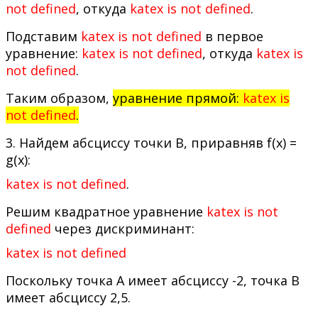
not defined
, откуда
katex is not defined
.
Подставим
katex is not defined
в первое
уравнение:
katex is not defined
, откуда
katex is
not defined
.
Таким образом,
уравнение прямой:
katex is
not defined
.
3. Найдем абсциссу точки В, приравняв f(x) =
g(x):
katex is not defined
.
Решим квадратное уравнение
katex is not
defined
через дискриминант:
katex is not defined
Поскольку точка А имеет абсциссу -2, точка В
имеет абсциссу 2,5.