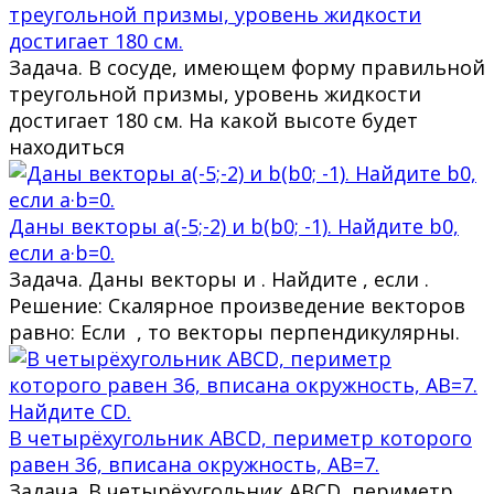
треугольной призмы, уровень жидкости
достигает 180 см.
Задача. В сосуде, имеющем форму правильной
треугольной призмы, уровень жидкости
достигает 180 см. На какой высоте будет
находиться
Даны векторы a(-5;-2) и b(b0; -1). Найдите b0,
если a·b=0.
Задача. Даны векторы и . Найдите , если .
Решение: Скалярное произведение векторов
равно: Если , то векторы перпендикулярны.
В четырёхугольник ABCD, периметр которого
равен 36, вписана окружность, AB=7.
Задача. В четырёхугольник ABCD, периметр