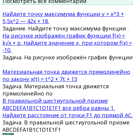
Посмотреть все комментарии
Найдите точку максимума функции y = x^3 +
5,5x^2 — 42x + 18.
Задание. Найдите точку максимума функции .
На рисунке изображён график функции f(x) =
k√x + p. Найдите значение x, при котором f(x) =
-10.
Задача. На рисунке изображён график функции
.
Материальная точка движется прямолинейно
по закону x(t) = t^2 + 7t + 13
Задача. Материальная точка движется
прямолинейно по
В правильной шестиугольной призме
ABCDEFA1B1C1D1E1F1 все рёбра равны 1.
Найдите расстояние от точки F1 до прямой AC.
Задача. В правильной шестиугольной призме
ABCDEFA1B1C1D1E1F1