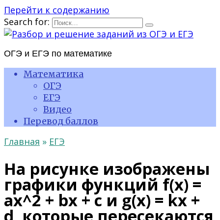
Перейти к содержанию
Search for:
ОГЭ и ЕГЭ по математике
Математика
ОГЭ
ЕГЭ
Видео
Перевод баллов
Главная
»
ЕГЭ
На рисунке изображены
графики функций f(x) =
ax^2 + bx + c и g(x) = kx +
d, которые пересекаются