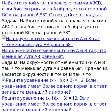
Найдите тупой угол параллелограмма ABCD,
если биссектриса угла A образует со стороной
BC угол, равный 38°. Ответ дайте в градусах.
Задача. Найдите тупой угол параллелограмма
ABCD, если биссектриса угла A образует со
стороной BC угол, равный 38°.
На окружности отмечены точки A и B так, что
меньшая дуга AB равна 68°.
Задача. На окружности отмечены точки A и B
так, что меньшая дуга AB равна 68°. Прямая BC
касается окружности в точке B так, что
Решите уравнение (x-1)(x + 3) = 12. Если
уравнение имеет более одного корня, в ответ
запишите меньший из корней.