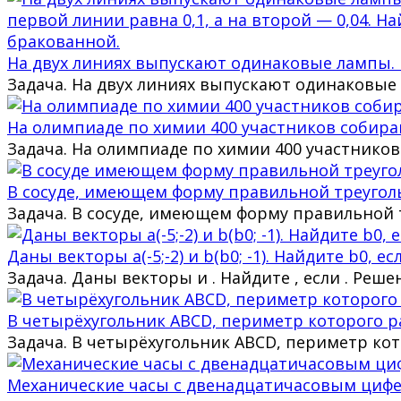
На двух линиях выпускают одинаковые лампы. 
Задача. На двух линиях выпускают одинаковые 
На олимпиаде по химии 400 участников собираю
Задача. На олимпиаде по химии 400 участников
В сосуде, имеющем форму правильной треуголь
Задача. В сосуде, имеющем форму правильной т
Даны векторы a(-5;-2) и b(b0; -1). Найдите b0, есл
Задача. Даны векторы и . Найдите , если . Ре
В четырёхугольник ABCD, периметр которого ра
Задача. В четырёхугольник ABCD, периметр кото
Механические часы с двенадцатичасовым циферб