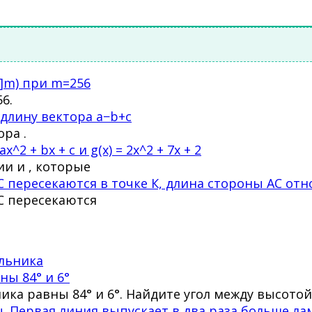
0]m) при m=256
6.
е длину вектора a−b+c
ра .
2 + bx + c и g(x) = 2x^2 + 7x + 2
и и , которые
пересекаются в точке К, длина стороны АС относ
С пересекаются
ы 84° и 6°
ника равны 84° и 6°. Найдите угол между высо