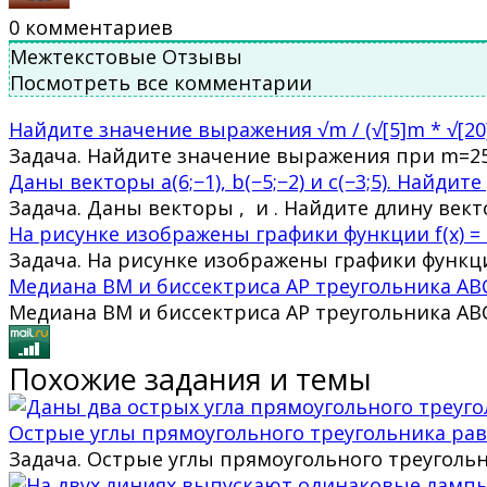
0
комментариев
Межтекстовые Отзывы
Посмотреть все комментарии
Найдите значение выражения √m / (√[5]m * √[2
Задача. Найдите значение выражения при m=25
Даны векторы a(6;−1), b(−5;−2) и c(−3;5). Найдит
Задача. Даны векторы , и . Найдите длину векто
На рисунке изображены графики функции f(x) = ax^
Задача. На рисунке изображены графики функци
Медиана ВМ и биссектриса АР треугольника АВС 
Медиана ВМ и биссектриса АР треугольника АВ
Похожие задания и темы
Острые углы прямоугольного треугольника равн
Задача. Острые углы прямоугольного треуголь