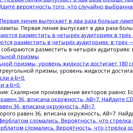
Первая линия выпускает в два раза больше ламп
лампы. Первая линия выпускает в два раза боль
тся разместить в четырёх аудиториях: в трёх —
 собираются разместить в четырёх аудиториях: в
ной призмы, уровень жидкости достигает 180 с
реугольной призмы, уровень жидкости достигает
и a·b=0.
шение: Скалярное произведение векторов равно: 
вен 36, вписана окружность, AB=7.
рого равен 36, вписана окружность, AB=7. Найд
латом сломались. Вероятность, что стрелка ос