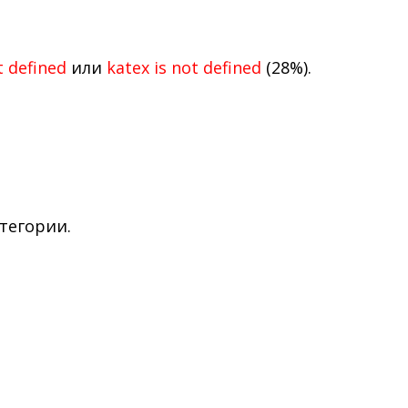
t defined
или
katex is not defined
(28%).
тегории.