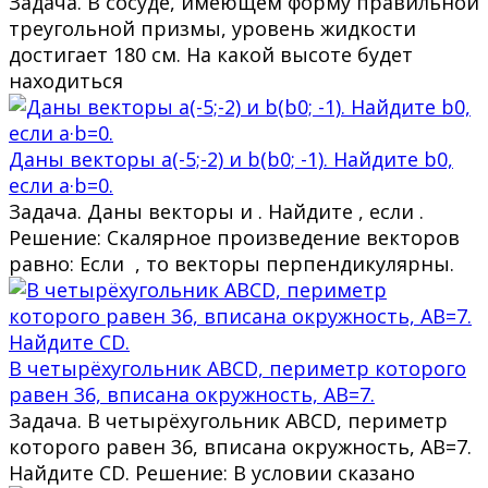
Задача. В сосуде, имеющем форму правильной
треугольной призмы, уровень жидкости
достигает 180 см. На какой высоте будет
находиться
Даны векторы a(-5;-2) и b(b0; -1). Найдите b0,
если a·b=0.
Задача. Даны векторы и . Найдите , если .
Решение: Скалярное произведение векторов
равно: Если , то векторы перпендикулярны.
В четырёхугольник ABCD, периметр которого
равен 36, вписана окружность, AB=7.
Задача. В четырёхугольник ABCD, периметр
которого равен 36, вписана окружность, AB=7.
Найдите CD. Решение: В условии сказано