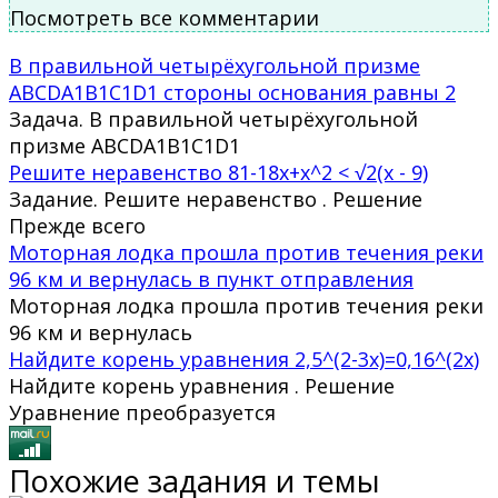
Посмотреть все комментарии
В правильной четырёхугольной призме
ABCDA1B1C1D1 стороны основания равны 2
Задача. В правильной четырёхугольной
призме ABCDA1B1C1D1
Решите неравенство 81-18x+x^2 < √2(x - 9)
Задание. Решите неравенство . Решение
Прежде всего
Моторная лодка прошла против течения реки
96 км и вернулась в пункт отправления
Моторная лодка прошла против течения реки
96 км и вернулась
Найдите корень уравнения 2,5^(2-3x)=0,16^(2x)
Найдите корень уравнения . Решение
Уравнение преобразуется
Похожие задания и темы