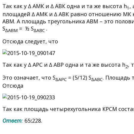
Так как у ∆ АМК и ∆ АВК одна и та же высота h
,
1
площадей ∆ АМК и ∆ АВК равно отношению МК к 
АВМ. А площадь треугольника АВМ – это полов
S
= ½ S
.
∆
ABM
∆
ABC
Отсюда следует, что
Так как у ∆ АРС и ∆ АВР одна и та же высота h
, 
2
Это означает, что S
= (5/12) S
. Площадь 
∆
A
РС
∆
ABC
Отсюда
Так как площадь четырехугольника КРСМ соста
Ответ
:
65
:
228.