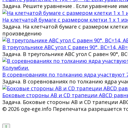
Задача. Решите уравнение . Если уравнение и
На клетчатой бумаге с размером клетки 1 х 1 
Задача. На клетчатой бумаге с размером клетк
произведению
В треугольнике ABC угол C равен 90°, BC=14, AB=
Задача. В треугольнике ABC угол C равен 90°, 
В соревнованиях по толканию ядра участвуют 7
Задача. В соревнованиях по толканию ядра уча
Боковые стороны AB и CD трапеции ABCD равны 
Задача. Боковые стороны AB и CD трапеции ABC
© 2026 oge-ege.info Перепечатка разрешается т