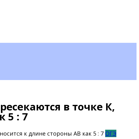
есекаются в точке К,
 5 : 7
ОГЭ