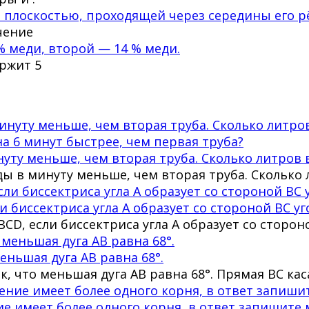
 плоскостью, проходящей через середины его рё
чение
% меди, второй — 14 % меди.
ержит 5
нуту меньше, чем вторая труба. Сколько литров 
оды в минуту меньше, чем вторая труба. Сколько
 биссектриса угла A образует со стороной BC уго
CD, если биссектриса угла A образует со стороно
еньшая дуга AB равна 68°.
к, что меньшая дуга AB равна 68°. Прямая BC кас
ение имеет более одного корня, в ответ запишит