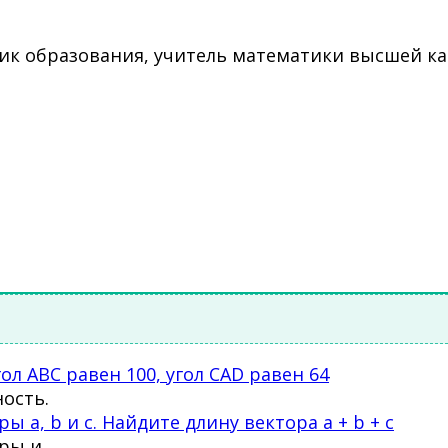
ик образования, учитель математики высшей ка
л ABC равен 100, угол CAD равен 64
ость.
a, b и c. Найдите длину вектора a + b + c
ы и .