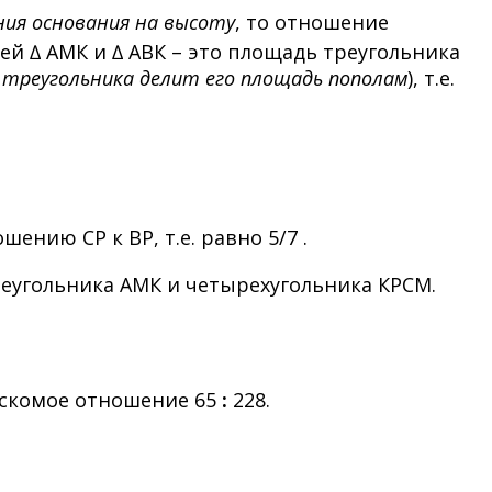
ния основания на высоту
, то отношение
ей ∆ АМК и ∆ АВК – это площадь треугольника
 треугольника делит его площадь пополам
), т.е.
ению СР к ВР, т.е. равно 5/7 .
реугольника АМК и четырехугольника КРСМ.
 искомое отношение 65
:
228.