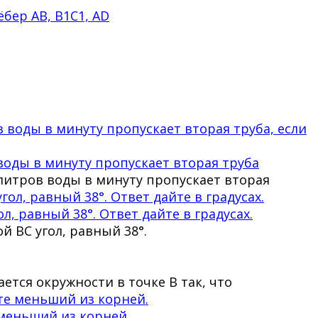
бер АВ, В1С1, АD
воды в минуту пропускает вторая труба
 литров воды в минуту пропускает вторая
л, равный 38°. Ответ дайте в градусах.
й BC угол, равный 38°.
ается окружности в точке B так, что
е меньший из корней.