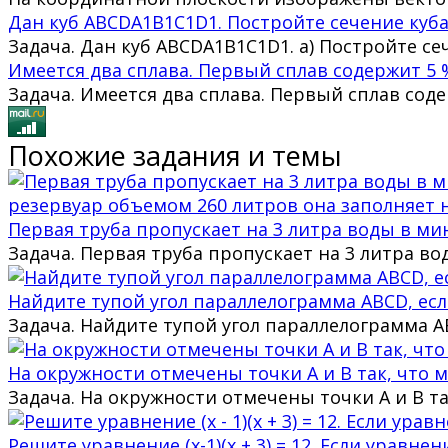
Дан куб ABCDA1B1C1D1. Постройте сечение куба
Задача. Дан куб ABCDA1B1C1D1. а) Постройте се
Имеется два сплава. Первый сплав содержит 5 
Задача. Имеется два сплава. Первый сплав сод
Похожие задания и темы
Первая труба пропускает на 3 литра воды в ми
Задача. Первая труба пропускает на 3 литра в
Найдите тупой угол параллелограмма ABCD, если
Задача. Найдите тупой угол параллелограмма AB
На окружности отмечены точки A и B так, что м
Задача. На окружности отмечены точки A и B та
Решите уравнение (x-1)(x + 3) = 12. Если уравн