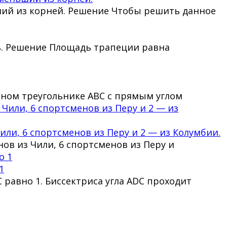
ьший из корней. Решение Чтобы решить данное
дь. Решение Площадь трапеции равна
ольном треугольнике ABC с прямым углом
или, 6 спортсменов из Перу и 2 — из Колумбии.
ов из Чили, 6 спортсменов из Перу и
1
 равно 1. Биссектриса угла ADC проходит