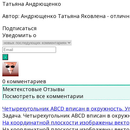
Татьяна Андрющенко
Автор: Андрющенко Татьяна Яковлена - отличн
Подписаться
Уведомить о
0
комментариев
Межтекстовые Отзывы
Посмотреть все комментарии
Четырехугольник ABCD вписан в окружность. Уго
Задача. Четырехугольник ABCD вписан в окружн
На координатной плоскости изображены векторы 
На координатной плоскости изображены вектор