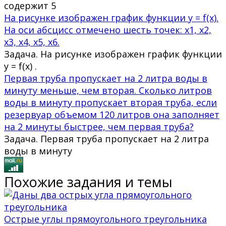
содержит 5
На рисунке изображен график функции y = f(x).
На оси абсцисс отмечено шесть точек: x1, x2,
x3, x4, x5, x6.
Задача. На рисунке изображен график функции
y = f(x) .
Первая труба пропускает на 2 литра воды в
минуту меньше, чем вторая. Сколько литров
воды в минуту пропускает вторая труба, если
резервуар объемом 120 литров она заполняет
на 2 минуты быстрее, чем первая труба?
Задача. Первая труба пропускает на 2 литра
воды в минуту
Похожие задания и темы
Острые углы прямоугольного треугольника