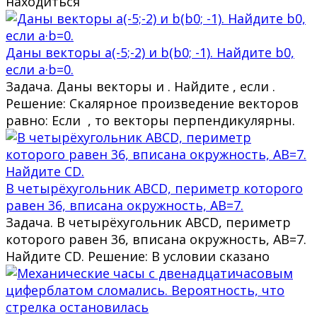
находиться
Даны векторы a(-5;-2) и b(b0; -1). Найдите b0,
если a·b=0.
Задача. Даны векторы и . Найдите , если .
Решение: Скалярное произведение векторов
равно: Если , то векторы перпендикулярны.
В четырёхугольник ABCD, периметр которого
равен 36, вписана окружность, AB=7.
Задача. В четырёхугольник ABCD, периметр
которого равен 36, вписана окружность, AB=7.
Найдите CD. Решение: В условии сказано