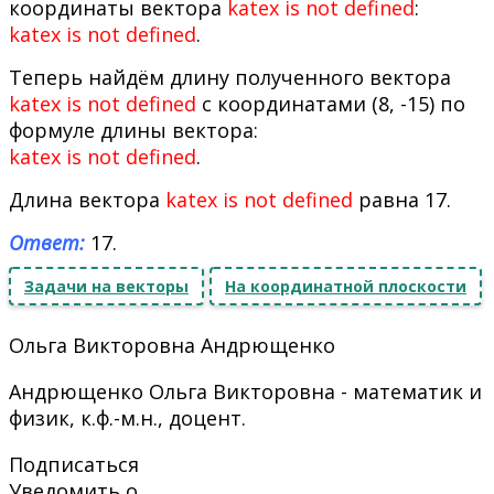
координаты вектора
katex is not defined
:
katex is not defined
.
Теперь найдём длину полученного вектора
katex is not defined
с координатами (8, -15) по
формуле длины вектора:
katex is not defined
.
Длина вектора
katex is not defined
равна 17.
Ответ:
17.
Задачи на векторы
На координатной плоскости
Ольга Викторовна Андрющенко
Андрющенко Ольга Викторовна - математик и
физик, к.ф.-м.н., доцент.
Подписаться
Уведомить о