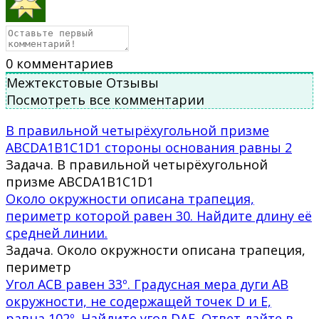
0
комментариев
Межтекстовые Отзывы
Посмотреть все комментарии
В правильной четырёхугольной призме
ABCDA1B1C1D1 стороны основания равны 2
Задача. В правильной четырёхугольной
призме ABCDA1B1C1D1
Около окружности описана трапеция,
периметр которой равен 30. Найдите длину её
средней линии.
Задача. Около окружности описана трапеция,
периметр
Угол ACB равен 33º. Градусная мера дуги AB
окружности, не содержащей точек D и E,
равна 102º. Найдите угол DAE. Ответ дайте в