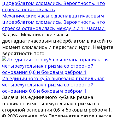
Механические часы с двенадцатичасовым
циферблатом сломались. Вероятность, что
стрелка остановилась между 2 и 11 часами.
Задача. Механические часы с
двенадцатичасовым циферблатом в какой-то
момент сломались и перестали идти. Найдите
вероятность того
Из единичного куба вырезана правильная
четырехугольная призма со стороной
основания 0,6 и боковым ребром 1
Задача. Из единичного куба вырезана
правильная четырехугольная призма со
стороной основания 0,6 и боковым ребром 1.
© 2026 oge-ege.info Перепечатка разрешается