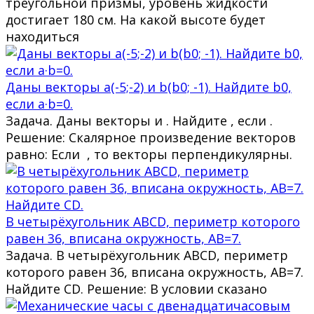
треугольной призмы, уровень жидкости
достигает 180 см. На какой высоте будет
находиться
Даны векторы a(-5;-2) и b(b0; -1). Найдите b0,
если a·b=0.
Задача. Даны векторы и . Найдите , если .
Решение: Скалярное произведение векторов
равно: Если , то векторы перпендикулярны.
В четырёхугольник ABCD, периметр которого
равен 36, вписана окружность, AB=7.
Задача. В четырёхугольник ABCD, периметр
которого равен 36, вписана окружность, AB=7.
Найдите CD. Решение: В условии сказано