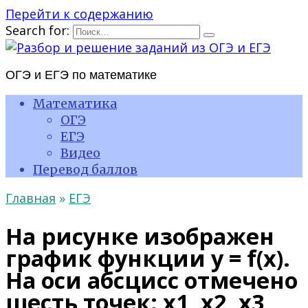
Перейти к содержанию
Search for:
ОГЭ и ЕГЭ по математике
Математика
ОГЭ
ЕГЭ
Видео
Перевод баллов
Главная
»
ЕГЭ
На рисунке изображен
график функции y = f(x).
На оси абсцисс отмечено
шесть точек: x1, x2, x3,