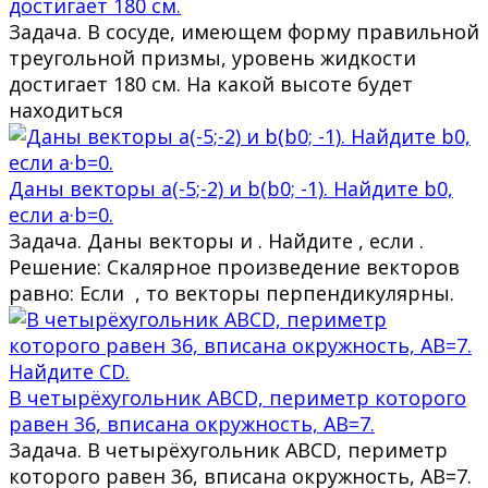
достигает 180 см.
Задача. В сосуде, имеющем форму правильной
треугольной призмы, уровень жидкости
достигает 180 см. На какой высоте будет
находиться
Даны векторы a(-5;-2) и b(b0; -1). Найдите b0,
если a·b=0.
Задача. Даны векторы и . Найдите , если .
Решение: Скалярное произведение векторов
равно: Если , то векторы перпендикулярны.
В четырёхугольник ABCD, периметр которого
равен 36, вписана окружность, AB=7.
Задача. В четырёхугольник ABCD, периметр
которого равен 36, вписана окружность, AB=7.