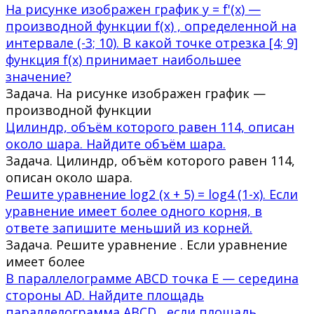
На рисунке изображен график y = f'(x) —
производной функции f(x) , определенной на
интервале (-3; 10). В какой точке отрезка [4; 9]
функция f(x) принимает наибольшее
значение?
Задача. На рисунке изображен график —
производной функции
Цилиндр, объём которого равен 114, описан
около шара. Найдите объём шара.
Задача. Цилиндр, объём которого равен 114,
описан около шара.
Решите уравнение log2 (x + 5) = log4 (1-х). Если
уравнение имеет более одного корня, в
ответе запишите меньший из корней.
Задача. Решите уравнение . Если уравнение
имеет более
В параллелограмме ABCD точка E — середина
стороны AD. Найдите площадь
параллелограмма ABCD , если площадь