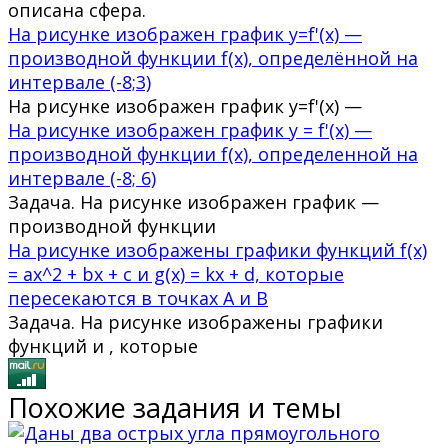
описана сфера.
На рисунке изображен график y=f'(x) —
производной функции f(x), определённой на
интервале (-8;3)
На рисунке изображен график y=f'(x) —
На рисунке изображен график y = f'(x) —
производной функции f(x), определенной на
интервале (-8; 6)
Задача. На рисунке изображен график —
производной функции
На рисунке изображены графики функций f(x)
= ax^2 + bx + c и g(x) = kx + d, которые
пересекаются в точках А и В
Задача. На рисунке изображены графики
функций и , которые
Похожие задания и темы