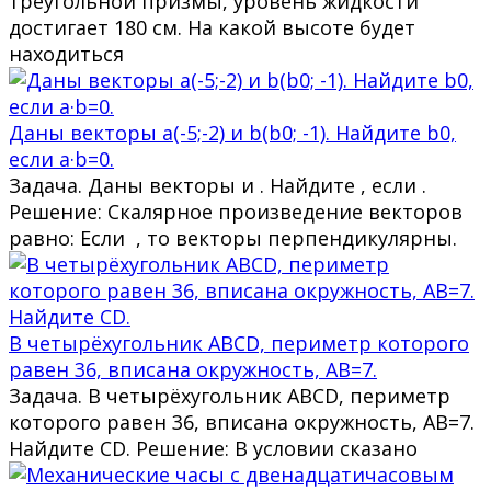
треугольной призмы, уровень жидкости
достигает 180 см. На какой высоте будет
находиться
Даны векторы a(-5;-2) и b(b0; -1). Найдите b0,
если a·b=0.
Задача. Даны векторы и . Найдите , если .
Решение: Скалярное произведение векторов
равно: Если , то векторы перпендикулярны.
В четырёхугольник ABCD, периметр которого
равен 36, вписана окружность, AB=7.
Задача. В четырёхугольник ABCD, периметр
которого равен 36, вписана окружность, AB=7.
Найдите CD. Решение: В условии сказано