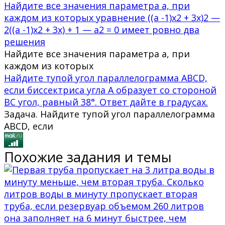
Найдите все значения параметра а, при
каждом из которых уравнение ((а -1)х2 + 3х)2 —
2((а -1)х2 + 3х) + 1 — а2 = 0 имеет ровно два
решения
Найдите все значения параметра а, при
каждом из которых
Найдите тупой угол параллелограмма ABCD,
если биссектриса угла A образует со стороной
BC угол, равный 38°. Ответ дайте в градусах.
Задача. Найдите тупой угол параллелограмма
ABCD, если
Похожие задания и темы