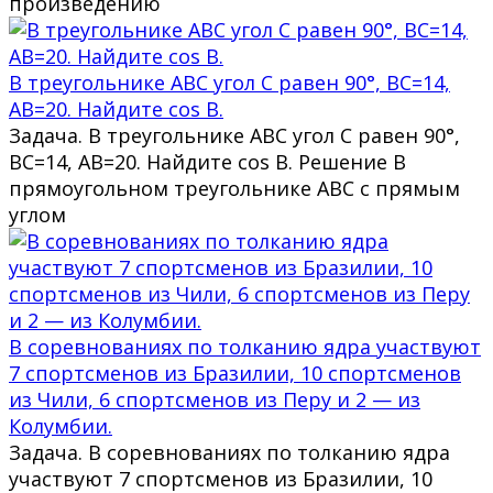
произведению
В треугольнике ABC угол C равен 90°, BC=14,
AB=20. Найдите cos B.
Задача. В треугольнике ABC угол C равен 90°,
BC=14, AB=20. Найдите cos B. Решение В
прямоугольном треугольнике ABC с прямым
углом
В соревнованиях по толканию ядра участвуют
7 спортсменов из Бразилии, 10 спортсменов
из Чили, 6 спортсменов из Перу и 2 — из
Колумбии.
Задача. В соревнованиях по толканию ядра
участвуют 7 спортсменов из Бразилии, 10