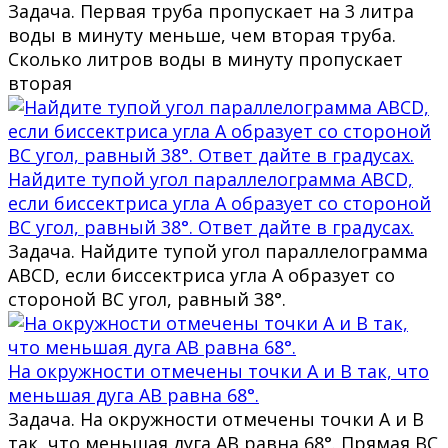
Задача. Первая труба пропускает на 3 литра
воды в минуту меньше, чем вторая труба.
Сколько литров воды в минуту пропускает
вторая
Найдите тупой угол параллелограмма ABCD,
если биссектриса угла A образует со стороной
BC угол, равный 38°. Ответ дайте в градусах.
Задача. Найдите тупой угол параллелограмма
ABCD, если биссектриса угла A образует со
стороной BC угол, равный 38°.
На окружности отмечены точки A и B так, что
меньшая дуга AB равна 68°.
Задача. На окружности отмечены точки A и B
так, что меньшая дуга AB равна 68°. Прямая BC