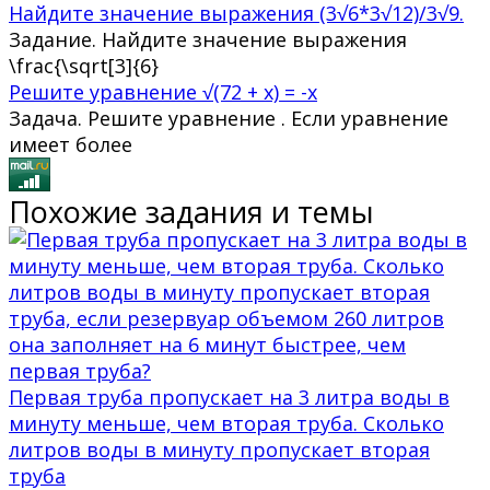
Найдите значение выражения (3√6*3√12)/3√9.
Задание. Найдите значение выражения
\frac{\sqrt[3]{6}
Решите уравнение √(72 + x) = -x
Задача. Решите уравнение . Если уравнение
имеет более
Похожие задания и темы
Первая труба пропускает на 3 литра воды в
минуту меньше, чем вторая труба. Сколько
литров воды в минуту пропускает вторая
труба