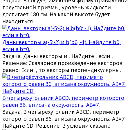
Задача. В сосуде, имеющем форму правильной
треугольной призмы, уровень жидкости
достигает 180 см. На какой высоте будет
находиться
Даны векторы a(-5;-2) и b(b0; -1). Найдите b0,
если a·b=0.
Задача. Даны векторы и . Найдите , если .
Решение: Скалярное произведение векторов
равно: Если , то векторы перпендикулярны.
В четырёхугольник ABCD, периметр которого
равен 36, вписана окружность, AB=7.
Задача. В четырёхугольник ABCD, периметр
которого равен 36, вписана окружность, AB=7.
Найдите CD. Решение: В условии сказано