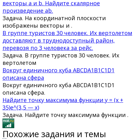
векторы a и b. Найдите скалярное
произведение ab.
Задача. На координатной плоскости
изображены векторы и .
В группе туристов 30 человек. Их вертолетом
доставляют в труднодоступный район,
перевозя по 3 человека за рейс.
Задача. В группе туристов 30 человек. Их
вертолетом
Вокруг единичного куба ABCDA1B1C1D1
описана сфера
Вокруг единичного куба ABCDA1B1C1D1
описана сфера.
Найдите точку максимума функции y = (x +
35)e^(3,5 — x)
Задача. Найдите точку максимума функции .
Похожие задания и темы