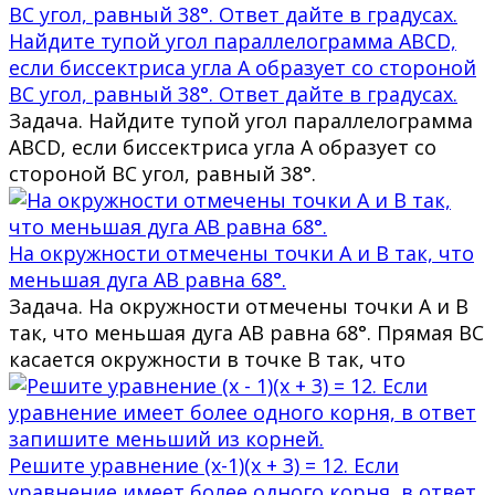
Найдите тупой угол параллелограмма ABCD,
если биссектриса угла A образует со стороной
BC угол, равный 38°. Ответ дайте в градусах.
Задача. Найдите тупой угол параллелограмма
ABCD, если биссектриса угла A образует со
стороной BC угол, равный 38°.
На окружности отмечены точки A и B так, что
меньшая дуга AB равна 68°.
Задача. На окружности отмечены точки A и B
так, что меньшая дуга AB равна 68°. Прямая BC
касается окружности в точке B так, что
Решите уравнение (x-1)(x + 3) = 12. Если
уравнение имеет более одного корня, в ответ