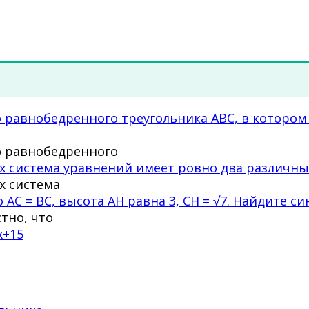
 равнобедренного треугольника ABC, в котором 
о равнобедренного
ых система уравнений имеет ровно два различн
х система
AC = BC, высота AH равна 3, CH = √7. Найдите син
тно, что
x+15