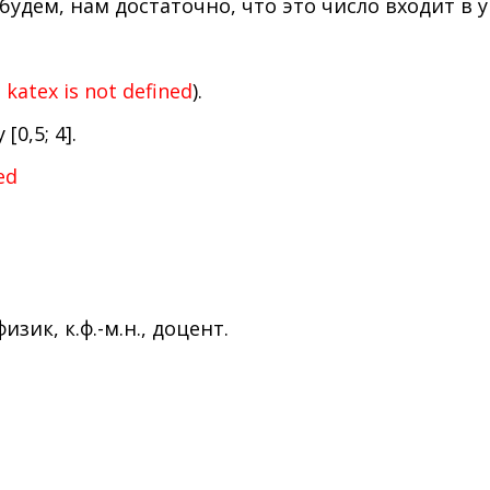
будем, нам достаточно, что это число входит в у
а
katex is not defined
).
0,5; 4].
ed
ик, к.ф.-м.н., доцент.