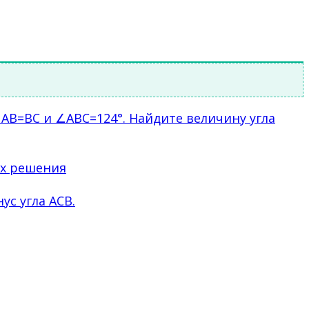
AB=BC и ∠ABC=124°. Найдите величину угла
ых решения
ус угла ACB.