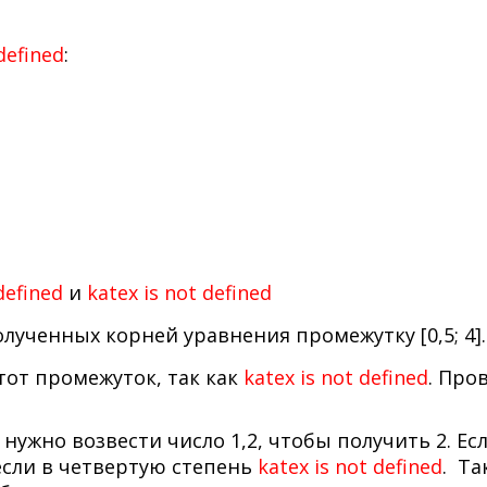
defined
:
defined
и
katex is not defined
лученных корней уравнения промежутку [0,5; 4].
тот промежуток, так как
katex is not defined
. Про
нужно возвести число 1,2, чтобы получить 2. Ес
 если в четвертую степень
katex is not defined
. Та