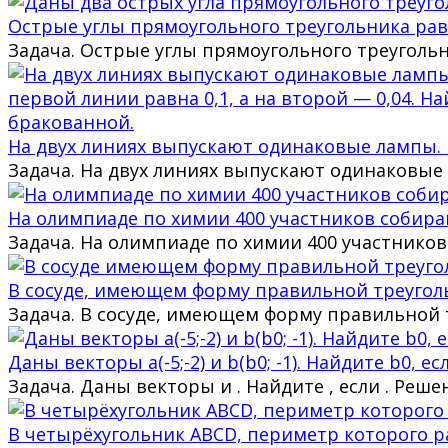
Острые углы прямоугольного треугольника равн
Задача. Острые углы прямоугольного треуголь
На двух линиях выпускают одинаковые лампы. 
Задача. На двух линиях выпускают одинаковые 
На олимпиаде по химии 400 участников собираю
Задача. На олимпиаде по химии 400 участников
В сосуде, имеющем форму правильной треуголь
Задача. В сосуде, имеющем форму правильной т
Даны векторы a(-5;-2) и b(b0; -1). Найдите b0, есл
Задача. Даны векторы и . Найдите , если . Ре
В четырёхугольник ABCD, периметр которого ра