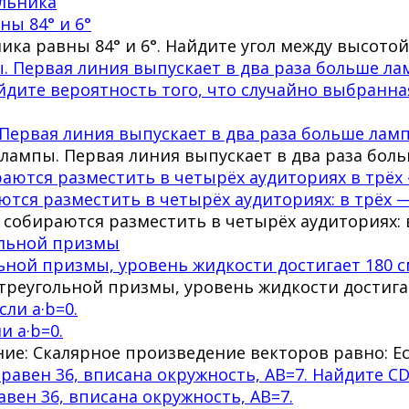
ы 84° и 6°
ника равны 84° и 6°. Найдите угол между высо
Первая линия выпускает в два раза больше ламп
лампы. Первая линия выпускает в два раза боль
тся разместить в четырёх аудиториях: в трёх —
 собираются разместить в четырёх аудиториях: в
ной призмы, уровень жидкости достигает 180 с
реугольной призмы, уровень жидкости достигает
и a·b=0.
шение: Скалярное произведение векторов равно: 
вен 36, вписана окружность, AB=7.