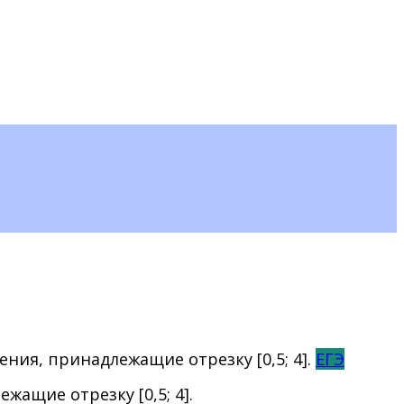
ЕГЭ
жащие отрезку [0,5; 4].