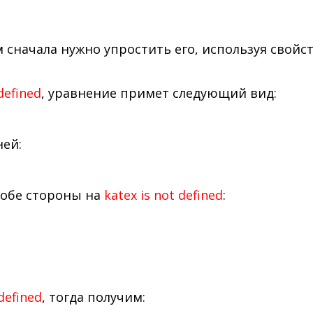
м сначала нужно упростить его, используя свойст
defined
, уравнение примет следующий вид:
ней:
 обе стороны на
katex is not defined
:
 defined
, тогда получим: