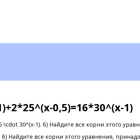
+2*25^(x-0,5)=16*30^(x-1)
. б) Найдите все корни этого уравнения, принадле