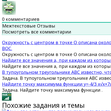
0
комментариев
Межтекстовые Отзывы
Посмотреть все комментарии
Окружность с центром в точке О описана около
BOC.
Окружность с центром в точке О описана окол
Найдите все значения а, при каждом из котор
Найдите все значения а, при каждом из которы
В тупоугольном треугольнике ABC известно, что 
Задача. В тупоугольном треугольнике ABC извес
Найдите точку максимума функции y=-4/3 x√x+7
Задача. Найдите точку максимума функции .
Похожие задания и темы