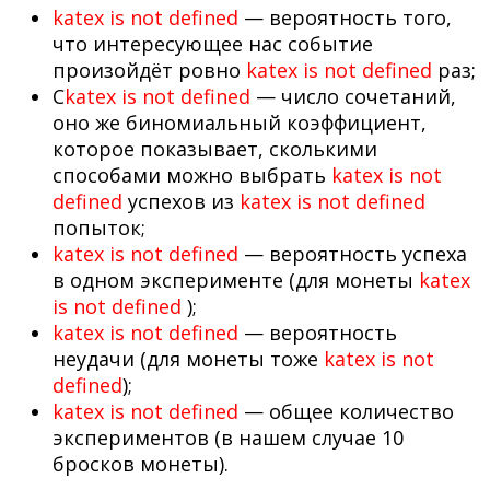
katex is not defined
— вероятность того,
что интересующее нас событие
произойдёт ровно
katex is not defined
раз;
C
katex is not defined
— число сочетаний,
оно же биномиальный коэффициент,
которое показывает, сколькими
способами можно выбрать
katex is not
defined
успехов из
katex is not defined
попыток;
katex is not defined
— вероятность успеха
в одном эксперименте (для монеты
katex
is not defined
);
katex is not defined
— вероятность
неудачи (для монеты тоже
katex is not
defined
);
katex is not defined
— общее количество
экспериментов (в нашем случае 10
бросков монеты).