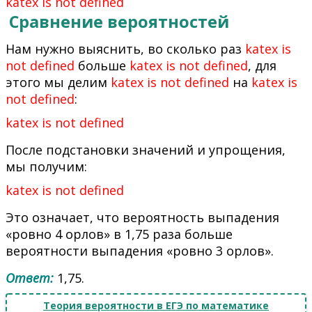
katex is not defined
Сравнение вероятностей
Нам нужно выяснить, во сколько раз
katex is
not defined
больше
katex is not defined
, для
этого мы делим
katex is not defined
на
katex is
not defined
:
katex is not defined
После подстановки значений и упрощения,
мы получим:
katex is not defined
Это означает, что вероятность выпадения
«ровно 4 орлов» в 1,75 раза больше
вероятности выпадения «ровно 3 орлов».
Ответ:
1,75.
Теория вероятности в ЕГЭ по математике