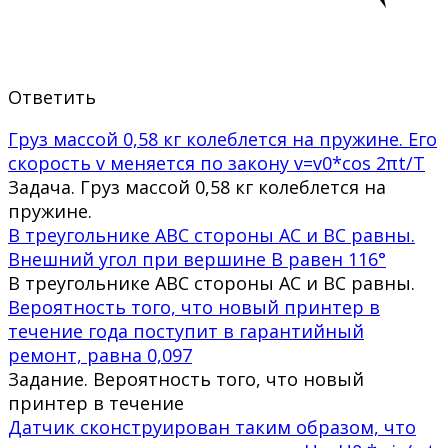
Ответить
Груз массой 0,58 кг колеблется на пружине. Его
скорость v меняется по закону v=v0*cos 2πt/T
Задача. Груз массой 0,58 кг колеблется на
пружине.
В треугольнике ABC стороны AC и BC равны.
Внешний угол при вершине B равен 116°
В треугольнике ABC стороны AC и BC равны.
Вероятность того, что новый принтер в
течение года поступит в гарантийный
ремонт, равна 0,097
Задание. Вероятность того, что новый
принтер в течение
Датчик сконструирован таким образом, что