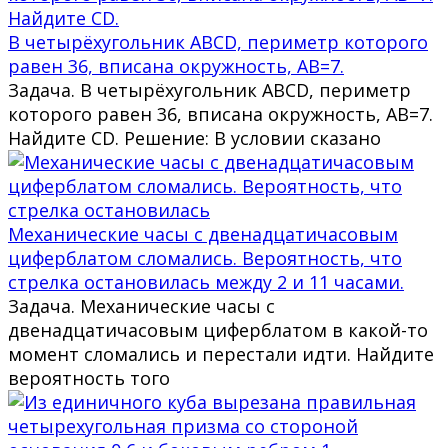
В четырёхугольник ABCD, периметр которого
равен 36, вписана окружность, AB=7.
Задача. В четырёхугольник ABCD, периметр
которого равен 36, вписана окружность, AB=7.
Найдите CD. Решение: В условии сказано
Механические часы с двенадцатичасовым
циферблатом сломались. Вероятность, что
стрелка остановилась между 2 и 11 часами.
Задача. Механические часы с
двенадцатичасовым циферблатом в какой-то
момент сломались и перестали идти. Найдите
вероятность того