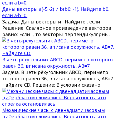
Даны векторы a(-5;-2) и b(b0; -1). Найдите b0,
если a·b=0.
Задача. Даны векторы и . Найдите , если .
Решение: Скалярное произведение векторов
равно: Если , то векторы перпендикулярны.
В четырёхугольник ABCD, периметр которого
равен 36, вписана окружность, AB=7.
Задача. В четырёхугольник ABCD, периметр
которого равен 36, вписана окружность, AB=7.
Найдите CD. Решение: В условии сказано
Механические часы с двенадцатичасовым
циферблатом сломались. Вероятность, что