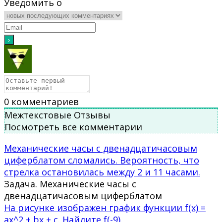
Уведомить о
0
комментариев
Межтекстовые Отзывы
Посмотреть все комментарии
Механические часы с двенадцатичасовым
циферблатом сломались. Вероятность, что
стрелка остановилась между 2 и 11 часами.
Задача. Механические часы с
двенадцатичасовым циферблатом
На рисунке изображен график функции f(x) =
ax^2 + bx + c. Найдите f(-9).