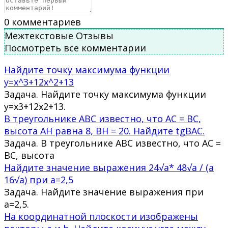
0
комментариев
Межтекстовые Отзывы
Посмотреть все комментарии
Найдите точку максимума функции
y=x^3+12x^2+13
Задача. Найдите точку максимума функции
у=х3+12х2+13.
В треугольнике ABC известно, что AC = BC,
высота AH равна 8, BH = 20. Найдите tgBAC.
Задача. В треугольнике ABC известно, что AC =
BC, высота
Найдите значение выражения 24√a* 48√a / (a
16√a) при a=2,5
Задача. Найдите значение выражения при
a=2,5.
На координатной плоскости изображены