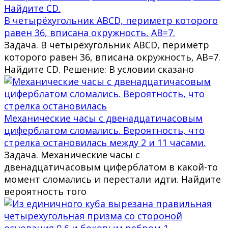
В четырёхугольник ABCD, периметр которого
равен 36, вписана окружность, AB=7.
Задача. В четырёхугольник ABCD, периметр
которого равен 36, вписана окружность, AB=7.
Найдите CD. Решение: В условии сказано
Механические часы с двенадцатичасовым
циферблатом сломались. Вероятность, что
стрелка остановилась между 2 и 11 часами.
Задача. Механические часы с
двенадцатичасовым циферблатом в какой-то
момент сломались и перестали идти. Найдите
вероятность того