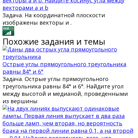
векторы а и b. Найдите косинус угла между
векторами а и b
Задача. На координатной плоскости
изображены векторы и .
Похожие задания и темы
Острые углы прямоугольного треугольника
равны 84° и 6°
Задача. Острые углы прямоугольного
треугольника равны 84° и 6°. Найдите угол
между высотой и медианой, проведенными
из вершины