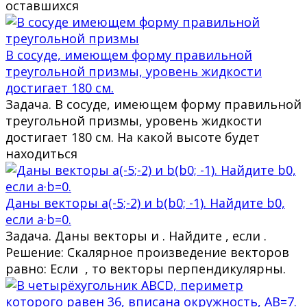
оставшихся
В сосуде, имеющем форму правильной
треугольной призмы, уровень жидкости
достигает 180 см.
Задача. В сосуде, имеющем форму правильной
треугольной призмы, уровень жидкости
достигает 180 см. На какой высоте будет
находиться
Даны векторы a(-5;-2) и b(b0; -1). Найдите b0,
если a·b=0.
Задача. Даны векторы и . Найдите , если .
Решение: Скалярное произведение векторов
равно: Если , то векторы перпендикулярны.