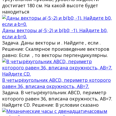
достигает 180 см. На какой высоте будет
находиться
Даны векторы a(-5;-2) и b(b0; -1). Найдите b0,
если a·b=0.
Задача. Даны векторы и . Найдите , если .
Решение: Скалярное произведение векторов
равно: Если , то векторы перпендикулярны.
В четырёхугольник ABCD, периметр которого
равен 36, вписана окружность, AB=7.
Задача. В четырёхугольник ABCD, периметр
которого равен 36, вписана окружность, AB=7.
Найдите CD. Решение: В условии сказано