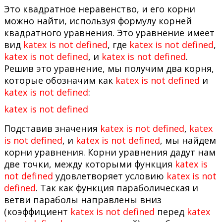
Это квадратное неравенство, и его корни
можно найти, используя формулу корней
квадратного уравнения. Это уравнение имеет
вид
katex is not defined
, где
katex is not defined
,
katex is not defined
, и
katex is not defined
.
Решив это уравнение, мы получим два корня,
которые обозначим как
katex is not defined
и
katex is not defined
:
katex is not defined
Подставив значения
katex is not defined
,
katex
is not defined
, и
katex is not defined
, мы найдем
корни уравнения. Корни уравнения дадут нам
две точки, между которыми функция
katex is
not defined
удовлетворяет условию
katex is not
defined
. Так как функция параболическая и
ветви параболы направлены вниз
(коэффициент
katex is not defined
перед
katex