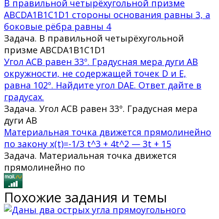
В правильной четырёхугольной призме
ABCDA1B1C1D1 стороны основания равны 3, а
боковые рёбра равны 4
Задача. В правильной четырёхугольной
призме ABCDA1B1C1D1
Угол ACB равен 33º. Градусная мера дуги AB
окружности, не содержащей точек D и E,
равна 102º. Найдите угол DAE. Ответ дайте в
градусах.
Задача. Угол ACB равен 33º. Градусная мера
дуги AB
Материальная точка движется прямолинейно
по закону x(t)=-1/3 t^3 + 4t^2 — 3t + 15
Задача. Материальная точка движется
прямолинейно по
Похожие задания и темы